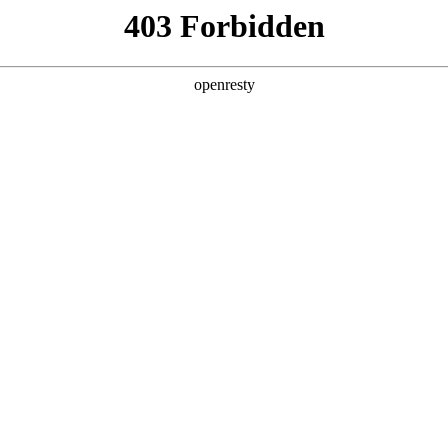
企业业务
个人业务
了解我们
投资者
创新平台
投资者关系
技术策源地开放课题
EN
信息
Global
科技知乎
公司公告
BOE创新
财务信息
协同创新平台
公司治理
显示技术精粹
投资者服务